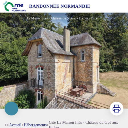
Gîte La Maison Inès - Château du Gué aux Biches
RANDONNÉE NORMANDIE
La Maison Inès - Château du Gué aux Biches - © Gites de France Orne
Imprimer
Gîte La Maison Inès - Château du Gué aux
>>
Accueil
>
Hébergements
>
Biches