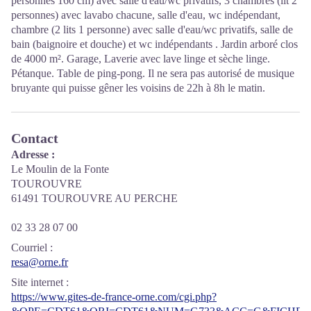
personnes 160 cm) avec salle d'eau/wc privatifs, 3 chambres (lit 2
personnes) avec lavabo chacune, salle d'eau, wc indépendant,
chambre (2 lits 1 personne) avec salle d'eau/wc privatifs, salle de
bain (baignoire et douche) et wc indépendants . Jardin arboré clos
de 4000 m². Garage, Laverie avec lave linge et sèche linge.
Pétanque. Table de ping-pong. Il ne sera pas autorisé de musique
bruyante qui puisse gêner les voisins de 22h à 8h le matin.
Contact
Adresse :
Le Moulin de la Fonte
TOUROUVRE
61491 TOUROUVRE AU PERCHE
02 33 28 07 00
Courriel
:
resa@orne.fr
Site internet
:
https://www.gites-de-france-orne.com/cgi.php?