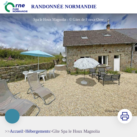
Gîte Spa le Houx Magnolia
RANDONNÉE NORMANDIE
Spa le Houx Magnolia - © Gites de France Orne
Imprimer
>>
Accueil
>
Hébergements
>
Gîte Spa le Houx Magnolia