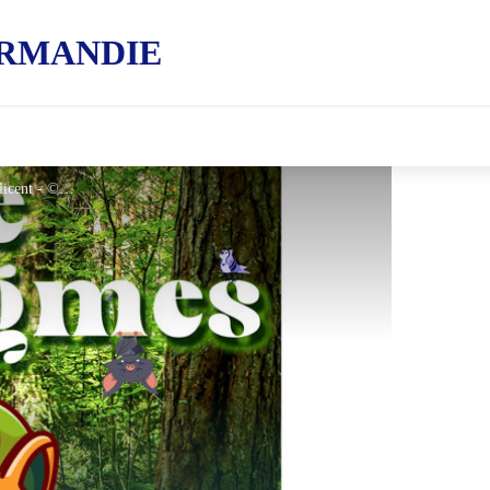
RMANDIE
L'Arche aux énigmes - Moulicent - ©DR