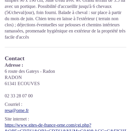
simples 90 x 190 cm, Salle d'eau avec wc Grand terrain de 3.5 ha
avec un portique. Possibilité d'accueillir jusqu'à 6 chevaux
(5€/cheval/jour), foin fourni. Balade à cheval : sur place à partir
du mois de juin. Chien tenu en laisse à l'extérieur ( terrain non
clos) ; déjections éventuelles sur pelouses et chemins intérieurs
ramassées, promenade hygiénique en extérieur de la propriété très
facile d'accès
Contact
Adresse :
6 route des Gateys - Radon
RADON
61341 ECOUVES
02 33 28 07 00
Courriel
:
resa@orne.fr
Site internet
:
https://www.gites-de-france-orne.com/cgi.php?