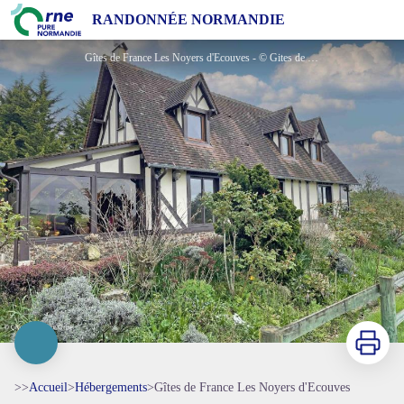
Gîtes de France Les Noyers d'Ecouves
RANDONNÉE NORMANDIE
Gîtes de France Les Noyers d'Ecouves - © Gites de France Orne
Imprimer
>>
Accueil
>
Hébergements
>
Gîtes de France Les Noyers d'Ecouves