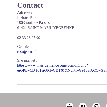
Contact
Adresse :
L'Hotel Pilon
1963 route de Passais
61421 SAINT-MARS-D'EGRENNE
02 33 28 07 00
Courriel
:
resa@orne.fr
Site internet
:
https://www.gites-de-france-orne.com/cgi.php?
&OPE=CDT61&ORI=CDT61&NUM=G913&ACC=G&FI