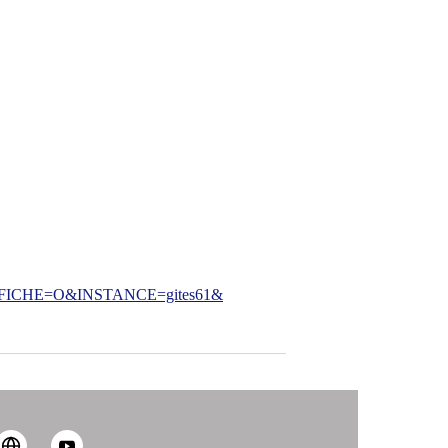
CHE=O&INSTANCE=gites61&