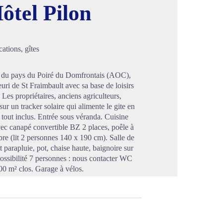
ôtel Pilon
image en plein écran
ations, gîtes
ur du pays du Poiré du Domfrontais (AOC),
euri de St Fraimbault avec sa base de loisirs
 Les propriétaires, anciens agriculteurs,
ur un tracker solaire qui alimente le gite en
 tout inclus. Entrée sous véranda. Cuisine
avec canapé convertible BZ 2 places, poêle à
e (lit 2 personnes 140 x 190 cm). Salle de
 parapluie, pot, chaise haute, baignoire sur
Possibilité 7 personnes : nous contacter WC
00 m² clos. Garage à vélos.