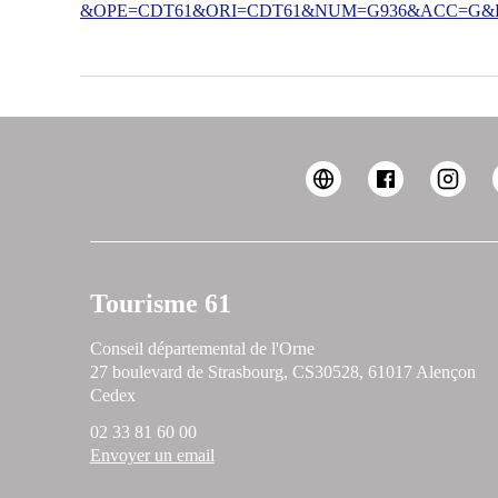
&OPE=CDT61&ORI=CDT61&NUM=G936&ACC=G&FI
Tourisme 61
Conseil départemental de l'Orne
27 boulevard de Strasbourg, CS30528, 61017 Alençon
Cedex
02 33 81 60 00
Envoyer un email