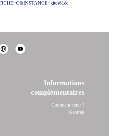
CHE=O&INSTANCE=gites61&
Informations
complémentaires
Comment venir ?
Geotrek