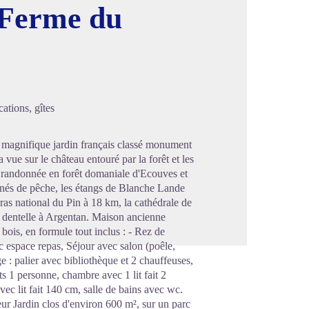
 Ferme du
image en plein écran
ations, gîtes
 magnifique jardin français classé monument
a vue sur le château entouré par la forêt et les
e randonnée en forêt domaniale d'Ecouves et
onnés de pêche, les étangs de Blanche Lande
as national du Pin à 18 km, la cathédrale de
a dentelle à Argentan. Maison ancienne
bois, en formule tout inclus : - Rez de
 espace repas, Séjour avec salon (poêle,
ge : palier avec bibliothèque et 2 chauffeuses,
ts 1 personne, chambre avec 1 lit fait 2
ec lit fait 140 cm, salle de bains avec wc.
meur Jardin clos d'environ 600 m², sur un parc