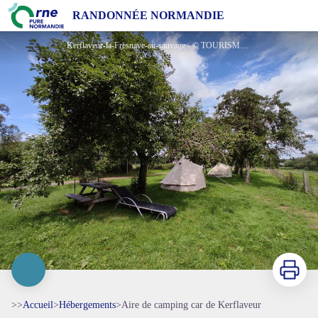
Aire de camping car de Kerflaveur
RANDONNÉE NORMANDIE
Kerflaveur-la-Fresnaye-au-sauvage - © TOURISME 61
Imprimer
>>
Accueil
>
Hébergements
>
Aire de camping car de Kerflaveur