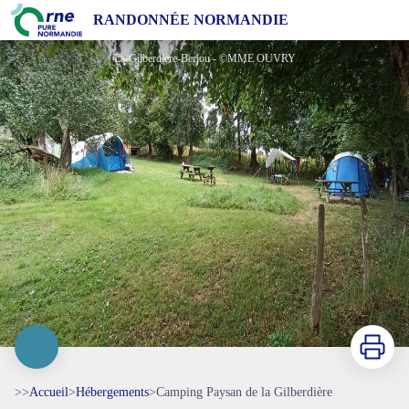
Camping Paysan de la Gilberdière
RANDONNÉE NORMANDIE
La-Gilberdiere-Berjou - ©MME OUVRY
Imprimer
>>
Accueil
>
Hébergements
>
Camping Paysan de la Gilberdière