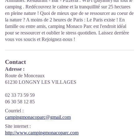
Animalier. Restaurant - Bar - Pizzeria . WIFI (payante) sur tout le
camping . Redécouvrez le calme et la tranquillité sur 25 hectares
en pleine nature ! Quoi de mieux que de se ressourcer au coeur de
la nature ? A moins de 2 heures de Paris : Le Paris existe ! En
famille ou entre amis, camping Monaco Parc est l'endroit idéal
pour se ressourcer et oublier le stress quotidien. Laissez derrière
vous vos soucis et Rejoignez-nous !
Contact
Adresse :
Route de Monceaux
61230 LONGNY LES VILLAGES
02 33 73 59 59
06 30 58 12 85
Courriel
:
campingmonacoparc@gmail.com
Site internet
:
http://www.campingmonacoparc.com