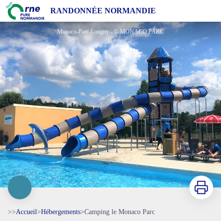
Camping le Monaco Parc
RANDONNÉE NORMANDIE
Monaco-Parc-Longny - © MONACO PARC
Imprimer
>>
Accueil
>
Hébergements
>
Camping le Monaco Parc