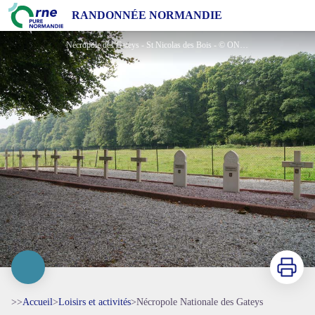
Nécropole Nationale des Gateys
RANDONNÉE NORMANDIE
Nécropole des Gateys - St Nicolas des Bois - © ONACVG Calvados
Imprimer
>>
Accueil
>
Loisirs et activités
>
Nécropole Nationale des Gateys