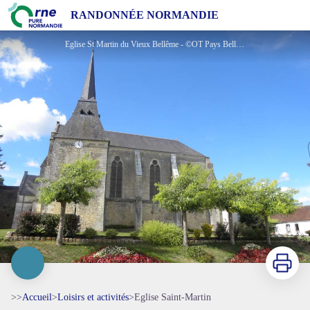
Eglise Saint-Martin
RANDONNÉE NORMANDIE
Eglise St Martin du Vieux Bellême - ©OT Pays Bellêmois
Imprimer
>>
Accueil
>
Loisirs et activités
>
Eglise Saint-Martin