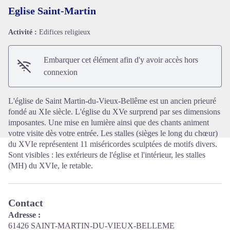
Eglise Saint-Martin
Activité :
Edifices religieux
Voir l'image en plein écran
Embarquer cet élément afin d'y avoir accès hors
connexion
L'église de Saint Martin-du-Vieux-Bellême est un ancien prieuré
fondé au XIe siècle. L'église du XVe surprend par ses dimensions
imposantes. Une mise en lumière ainsi que des chants animent
votre visite dès votre entrée. Les stalles (sièges le long du chœur)
du XVIe représentent 11 miséricordes sculptées de motifs divers.
Sont visibles : les extérieurs de l'église et l'intérieur, les stalles
(MH) du XVIe, le retable.
Contact
Adresse :
61426 SAINT-MARTIN-DU-VIEUX-BELLEME