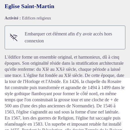
Eglise Saint-Martin
Activité :
Edifices religieux
Voir l'image en plein écran
Embarquer cet élément afin d'y avoir accès hors
connexion
L'édifice forme un ensemble original, et harmonieux, dû à cinq
époques. Son originalité réside dans la stratification architecturale
qu'elle renferme: du XIè au XXè siècle, chaque période a laissé
une trace. L'église fut fondée au XIè siècle. De cette époque, date
la tour de l'Horloge et l'Abside. En 1426, la chapelle du Rosaire
fut construite puis transformée et agrandie de 1494 à 1499 dans le
style gothique flamboyant pour former le côté nord, en même
temps que l'on construisait la grosse tour et une cloche de + de
500 ans (l'une des plus anciennes de Normandie). De 1546 à
1563, l'église s'agrandit au sud sous la forme d'une nef latérale.
En 1567, lors des guerres de Religion, l'église fut saccagée puis
réaménagée en 1583. Un superbe et imposant retable fut installé