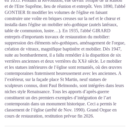
en 1655. Pendant la Révolution, elle devint Temple de la Raison
et de l'Etre Suprême, lieu de réunion et entrepôt. Vers 1890, l'abbé
GONTIER fit modifier les volumes de l'église en faisant
construire une voûte en briques creuses sur la nef et le chœur et
installa dans l'église un mobilier néo-gothique (autels latéraux,
table de communion, lustre…). En 1935, l'abbé GIRARD
entrepris d'importants travaux de restauration du mobilier:
suppression des éléments néo-gothiques, aménagement de l'orgue,
création de vitraux, magnifique baptistère et mobilier. Dès 1947,
suite au bombardement, il a fallu remédier à la disparition de six
verrières anciennes et deux verrières du XXè siècle. Le mobilier
et les statues intérieures de l’église sont remaniés, où des œuvres
contemporaines fraternisent heureusement avec les anciennes. A
l’extérieur, sur la façade place St Martin, neuf statues de
sculpteurs connus, dont Paul Belmondo, sont intégrées dans leurs
niches style Renaissance. Tous les apports d’après-guerre
constituent un des premiers exemples d’intégration de l’art
contemporain dans un monument historique. Ceci a permis le
classement de l’église (arrêté de Nov. 1990). Grand Orgue en
cours de restauration, restitution prévue fin 2026.