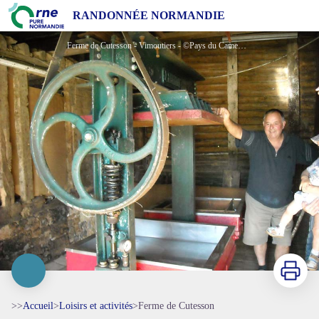
Ferme de Cutesson
RANDONNÉE NORMANDIE
Ferme de Cutesson - Vimoutiers - ©Pays du Camembert
Imprimer
>>
Accueil
>
Loisirs et activités
>
Ferme de Cutesson