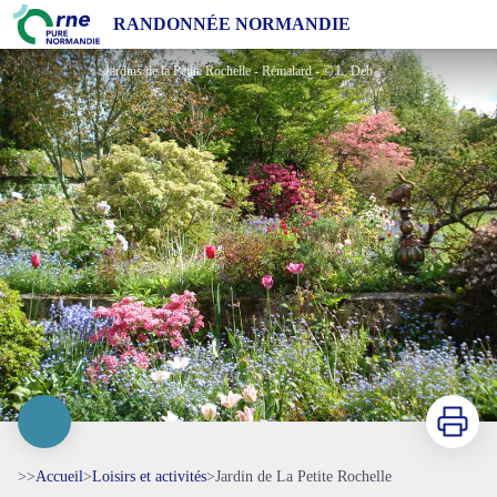
Jardin de La Petite Rochelle
RANDONNÉE NORMANDIE
Jardins de la Petite Rochelle - Rémalard - © L. Debonneval
Imprimer
>>
Accueil
>
Loisirs et activités
>
Jardin de La Petite Rochelle