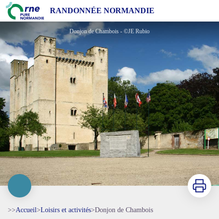
Donjon de Chambois
RANDONNÉE NORMANDIE
Donjon de Chambois - ©JE Rubio
Imprimer
>>
Accueil
>
Loisirs et activités
>
Donjon de Chambois