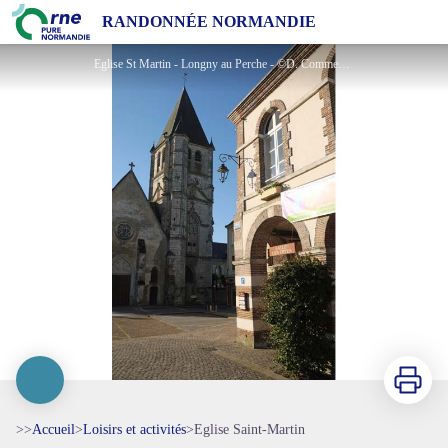
Eglise Saint-Martin
RANDONNÉE NORMANDIE
Eglise St Martin - Longny au Perche - ©D. Commenchal
Imprimer
>>
Accueil
>
Loisirs et activités
>
Eglise Saint-Martin