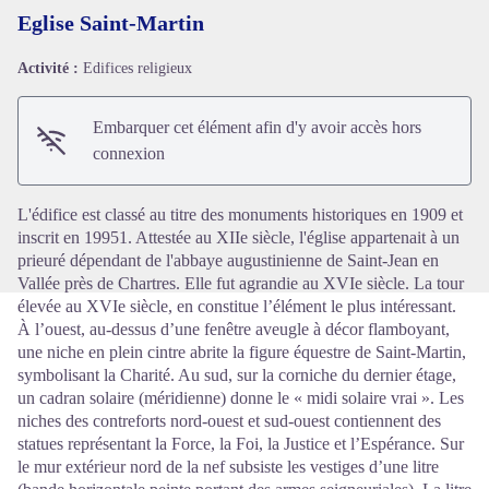
Eglise Saint-Martin
Activité :
Edifices religieux
Voir l'image en plein écran
Embarquer cet élément afin d'y avoir accès hors
connexion
L'édifice est classé au titre des monuments historiques en 1909 et
inscrit en 19951. Attestée au XIIe siècle, l'église appartenait à un
prieuré dépendant de l'abbaye augustinienne de Saint-Jean en
Vallée près de Chartres. Elle fut agrandie au XVIe siècle. La tour
élevée au XVIe siècle, en constitue l’élément le plus intéressant.
À l’ouest, au-dessus d’une fenêtre aveugle à décor flamboyant,
une niche en plein cintre abrite la figure équestre de Saint-Martin,
symbolisant la Charité. Au sud, sur la corniche du dernier étage,
un cadran solaire (méridienne) donne le « midi solaire vrai ». Les
niches des contreforts nord-ouest et sud-ouest contiennent des
statues représentant la Force, la Foi, la Justice et l’Espérance. Sur
le mur extérieur nord de la nef subsiste les vestiges d’une litre