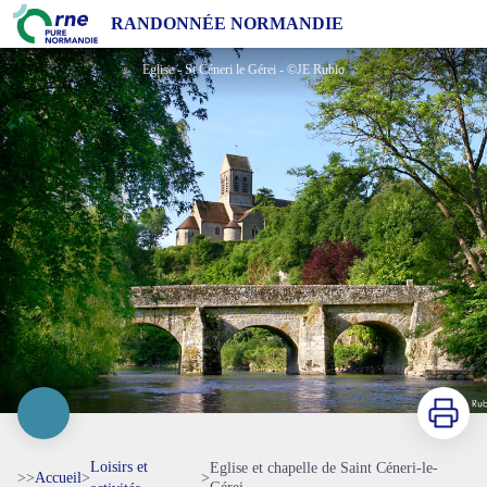
Eglise et chapelle de Saint Céneri-le-Gérei
RANDONNÉE NORMANDIE
Eglise - St Céneri le Gérei - ©JE Rubio
Imprimer
Loisirs et
Eglise et chapelle de Saint Céneri-le-
>>
Accueil
>
>