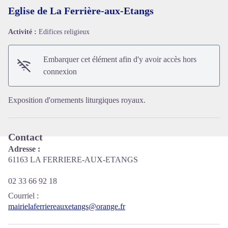
Eglise de La Ferrière-aux-Etangs
Activité :
Edifices religieux
Voir l'image en plein écran
Embarquer cet élément afin d'y avoir accès hors
connexion
Exposition d'ornements liturgiques royaux.
Contact
Adresse :
61163 LA FERRIERE-AUX-ETANGS
02 33 66 92 18
Courriel
:
mairielaferriereauxetangs@orange.fr