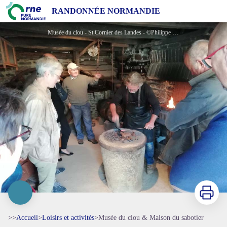
Musée du clou & Maison du sabotier
RANDONNÉE NORMANDIE
Musée du clou - St Cornier des Landes - ©Philippe Hamon
Imprimer
>>
Accueil
>
Loisirs et activités
>
Musée du clou & Maison du sabotier