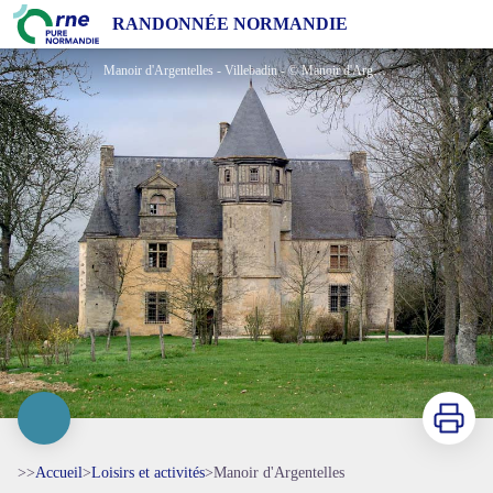
Manoir d'Argentelles
RANDONNÉE NORMANDIE
Manoir d'Argentelles - Villebadin - © Manoir d'Argentelles
Imprimer
>>
Accueil
>
Loisirs et activités
>
Manoir d'Argentelles