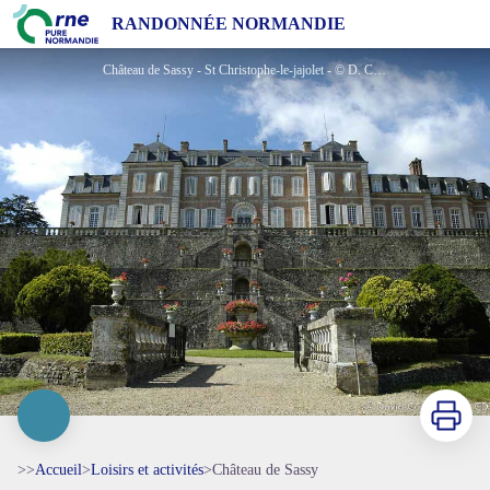
Château de Sassy
RANDONNÉE NORMANDIE
Château de Sassy - St Christophe-le-jajolet - © D. Commenchal
Imprimer
>>
Accueil
>
Loisirs et activités
>
Château de Sassy