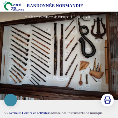
Musée des instruments de musique
RANDONNÉE NORMANDIE
Musée des instruments de musique - L'Aigle - ©Ville de L'Aigle
Imprimer
>>
Accueil
>
Loisirs et activités
>
Musée des instruments de musique