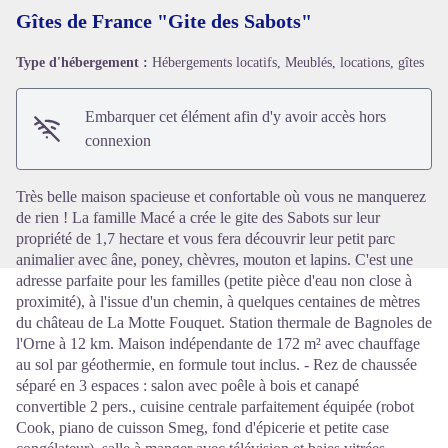
Gîtes de France "Gite des Sabots"
Type d'hébergement :
Hébergements locatifs, Meublés, locations, gîtes
Voir l'image en plein écran
Embarquer cet élément afin d'y avoir accès hors
connexion
Très belle maison spacieuse et confortable où vous ne manquerez
de rien ! La famille Macé a crée le gite des Sabots sur leur
propriété de 1,7 hectare et vous fera découvrir leur petit parc
animalier avec âne, poney, chèvres, mouton et lapins. C'est une
adresse parfaite pour les familles (petite pièce d'eau non close à
proximité), à l'issue d'un chemin, à quelques centaines de mètres
du château de La Motte Fouquet. Station thermale de Bagnoles de
l'Orne à 12 km. Maison indépendante de 172 m² avec chauffage
au sol par géothermie, en formule tout inclus. - Rez de chaussée
séparé en 3 espaces : salon avec poêle à bois et canapé
convertible 2 pers., cuisine centrale parfaitement équipée (robot
Cook, piano de cuisson Smeg, fond d'épicerie et petite case