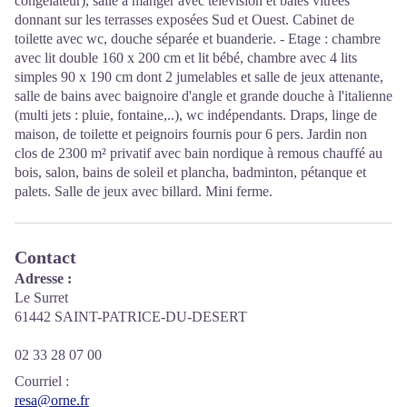
congélateur), salle à manger avec télévision et baies vitrées
donnant sur les terrasses exposées Sud et Ouest. Cabinet de
toilette avec wc, douche séparée et buanderie. - Etage : chambre
avec lit double 160 x 200 cm et lit bébé, chambre avec 4 lits
simples 90 x 190 cm dont 2 jumelables et salle de jeux attenante,
salle de bains avec baignoire d'angle et grande douche à l'italienne
(multi jets : pluie, fontaine,..), wc indépendants. Draps, linge de
maison, de toilette et peignoirs fournis pour 6 pers. Jardin non
clos de 2300 m² privatif avec bain nordique à remous chauffé au
bois, salon, bains de soleil et plancha, badminton, pétanque et
palets. Salle de jeux avec billard. Mini ferme.
Contact
Adresse :
Le Surret
61442 SAINT-PATRICE-DU-DESERT
02 33 28 07 00
Courriel
:
resa@orne.fr