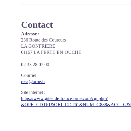
Contact
Adresse :
236 Route des Coureurs
LA GONFRIERE
61167 LA FERTE-EN-OUCHE
02 33 28 07 00
Courriel
:
resa@orne.fr
Site internet
:
https://www.gites-de-france-orne.com/cgi.php?
&OPE=CDT61&ORI=CDT61&NUM=G888&ACC=G&FI