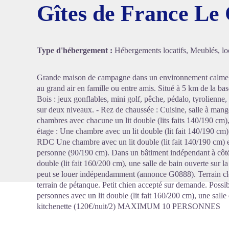
Gîtes de France Le 
Voir l'
Type d'hébergement :
Hébergements locatifs, Meublés, loc
Grande maison de campagne dans un environnement calme et
au grand air en famille ou entre amis. Situé à 5 km de la ba
Bois : jeux gonflables, mini golf, pêche, pédalo, tyrolienne,
sur deux niveaux. - Rez de chaussée : Cuisine, salle à mange
chambres avec chacune un lit double (lits faits 140/190 cm),
étage : Une chambre avec un lit double (lit fait 140/190 cm
RDC Une chambre avec un lit double (lit fait 140/190 cm) et
personne (90/190 cm). Dans un bâtiment indépendant à côté 
double (lit fait 160/200 cm), une salle de bain ouverte sur 
peut se louer indépendamment (annonce G0888). Terrain cl
terrain de pétanque. Petit chien accepté sur demande. Possi
personnes avec un lit double (lit fait 160/200 cm), une sall
kitchenette (120€/nuit/2) MAXIMUM 10 PERSONNES