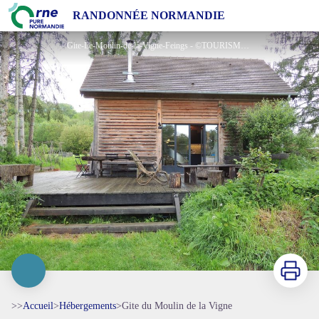
Gite du Moulin de la Vigne
RANDONNÉE NORMANDIE
Gite-Le-Moulin-de-la-Vigne-Feings - ©TOURISME 61
Imprimer
>>
Accueil
>
Hébergements
>
Gite du Moulin de la Vigne