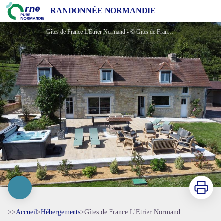
Gîtes de France L'Etrier Normand
RANDONNÉE NORMANDIE
Gîtes de France L'Etrier Normand - © Gites de France Orne
Imprimer
>>
Accueil
>
Hébergements
>
Gîtes de France L'Etrier Normand