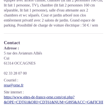
équipée avec arrière cuisine, chambre (lit fait 2 personnes 160 cm,
lit fait 1 personne, TV), chambre (lit fait 2 personnes 160 cm
séparable, lit fait 1 personne), salle d'eau attenante aux 2
chambres et wc séparés. Cour et jardin arboré non clos
entièrement privatif avec 2 salons de jardin. Grand espace de
parking. Possibilité de charge de voiture électrique : 50 € / sem
Contact
Adresse :
5 rue des Aviateurs Alliés
Cui
61314 OCCAGNES
02 33 28 07 00
Courriel
:
resa@orne.fr
Site internet
:
https://www.gites-de-france-orne.com/cgi.php?
&OPE=CDT61&ORI=CDT61&NUM=G895&ACC=G&FICHE=O