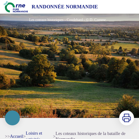
Les coteaux historiques de la bataille de Normandie
RANDONNÉE NORMANDIE
Les coteaux historiques - Coudehard - © D. Commenchal
Imprimer
Loisirs et
Les coteaux historiques de la bataille de
>>
Accueil
>
>