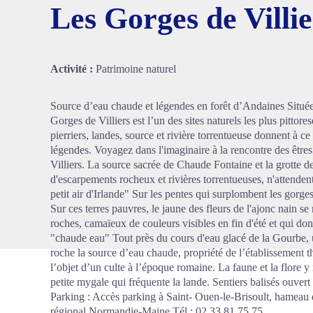
Les Gorges de Villie
Voir l'
Activité :
Patrimoine naturel
Source d’eau chaude et légendes en forêt d’Andaines Situées
Gorges de Villiers est l’un des sites naturels les plus pitto
pierriers, landes, source et rivière torrentueuse donnent à c
légendes. Voyagez dans l'imaginaire à la rencontre des êtres
Villiers. La source sacrée de Chaude Fontaine et la grotte de
d'escarpements rocheux et rivières torrentueuses, n'attenden
petit air d'Irlande" Sur les pentes qui surplombent les gor
Sur ces terres pauvres, le jaune des fleurs de l'ajonc nain se
roches, camaïeux de couleurs visibles en fin d'été et qui donn
"chaude eau" Tout près du cours d'eau glacé de la Gourbe, u
roche la source d’eau chaude, propriété de l’établissement t
l’objet d’un culte à l’époque romaine. La faune et la flore 
petite mygale qui fréquente la lande. Sentiers balisés ouvert
Parking : Accès parking à Saint- Ouen-le-Brisoult, hameau de
régional Normandie-Maine Tél : 02 33 81 75 75