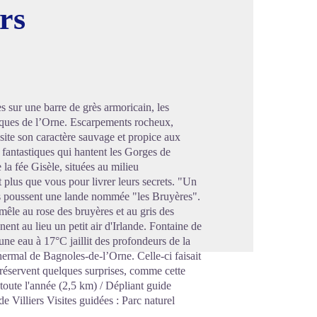
rs
image en plein écran
 sur une barre de grès armoricain, les
resques de l’Orne. Escarpements rocheux,
e site son caractère sauvage et propice aux
 fantastiques qui hantent les Gorges de
 la fée Gisèle, situées au milieu
t plus que vous pour livrer leurs secrets. "Un
ges poussent une lande nommée "les Bruyères".
 mêle au rose des bruyères et au gris des
ent au lieu un petit air d'Irlande. Fontaine de
ne eau à 17°C jaillit des profondeurs de la
hermal de Bagnoles-de-l’Orne. Celle-ci faisait
y réservent quelques surprises, comme cette
 toute l'année (2,5 km) / Dépliant guide
 Villiers Visites guidées : Parc naturel