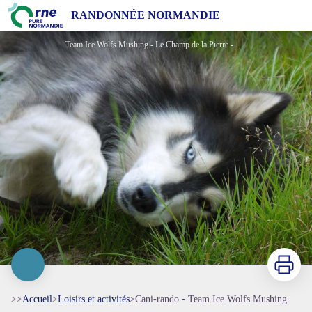
Cani-rando - Team Ice Wolfs Mushing
RANDONNÉE NORMANDIE
Team Ice Wolfs Mushing - Le Champ de la Pierre - ©Team Ice Wolfs Mushing
Imprimer
>>
Accueil
>
Loisirs et activités
>
Cani-rando - Team Ice Wolfs Mushing