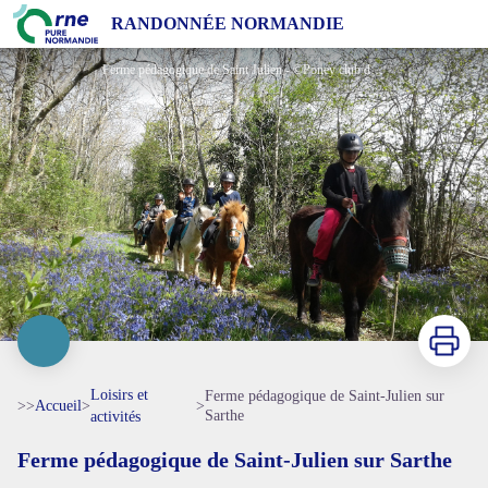
Ferme pédagogique de Saint-Julien sur Sarthe
RANDONNÉE NORMANDIE
Ferme pédagogique de Saint Julien - ©Poney club de St Julien
Imprimer
Loisirs et
Ferme pédagogique de Saint-Julien sur
>>
Accueil
>
>
Sarthe
activités
Ferme pédagogique de Saint-Julien sur Sarthe