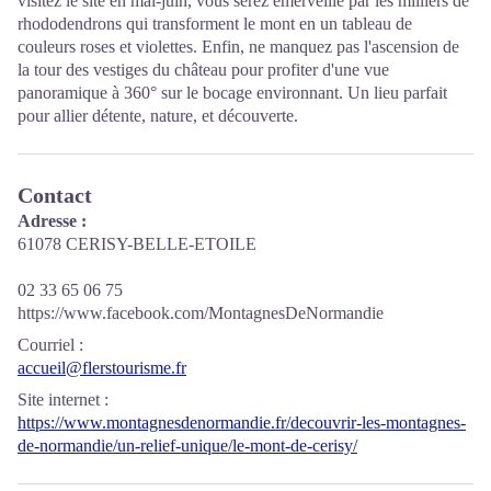
visitez le site en mai-juin, vous serez émerveillé par les milliers de
rhododendrons qui transforment le mont en un tableau de
couleurs roses et violettes. Enfin, ne manquez pas l'ascension de
la tour des vestiges du château pour profiter d'une vue
panoramique à 360° sur le bocage environnant. Un lieu parfait
pour allier détente, nature, et découverte.
Contact
Adresse :
61078 CERISY-BELLE-ETOILE
02 33 65 06 75
https://www.facebook.com/MontagnesDeNormandie
Courriel
:
accueil@flerstourisme.fr
Site internet
:
https://www.montagnesdenormandie.fr/decouvrir-les-montagnes-
de-normandie/un-relief-unique/le-mont-de-cerisy/