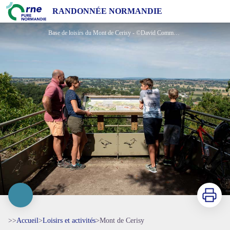
Mont de Cerisy
RANDONNÉE NORMANDIE
Base de loisirs du Mont de Cerisy - ©David Commenchal
Imprimer
>>
Accueil
>
Loisirs et activités
>
Mont de Cerisy