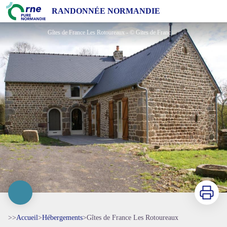
Gîtes de France Les Rotoureaux
RANDONNÉE NORMANDIE
Gîtes de France Les Rotoureaux - © Gites de France Orne
Imprimer
>>
Accueil
>
Hébergements
>
Gîtes de France Les Rotoureaux