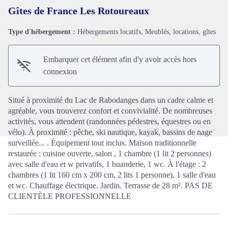
Gîtes de France Les Rotoureaux
Type d'hébergement :
Hébergements locatifs, Meublés, locations, gîtes
Voir l'image en plein écran
Embarquer cet élément afin d'y avoir accès hors
connexion
Situé à proximité du Lac de Rabodanges dans un cadre calme et
agréable, vous trouverez confort et convivialité. De nombreuses
activités, vous attendent (randonnées pédestres, équestres ou en
vélo). À proximité : pêche, ski nautique, kayak, bassins de nage
surveillée... . Équipement tout inclus. Maison traditionnelle
restaurée : cuisine ouverte, salon , 1 chambre (1 lit 2 personnes)
avec salle d'eau et w privatifs, 1 buanderie, 1 wc. À l'étage : 2
chambres (1 lit 160 cm x 200 cm, 2 lits 1 personne), 1 salle d'eau
et wc. Chauffage électrique. Jardin. Terrasse de 28 m². PAS DE
CLIENTÈLE PROFESSIONNELLE