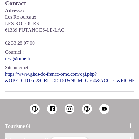
Contact
Adresse :
Les Rotoureaux
LES ROTOURS
61339 PUTANGES-LE-LAC
02 33 28 07 00
Courriel
:
resa@orne.fr
Site internet
:
https://www.gites-de-france-orne.com/cgi.php?
&OPE=CDT61&ORI=CDT61&NUM=G560&ACC=G&FICHE=O
Tourisme 61