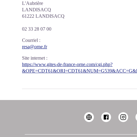
L'Aubrière
LANDISACQ
61222 LANDISACQ
02 33 28 07 00
Courriel
:
resa@orne.fr
Site internet
:
https://www.gites-de-france-orne.com/cgi.php?
&OPE=CDT61&ORI=CDT61&NUM=G539&ACC=G&FI