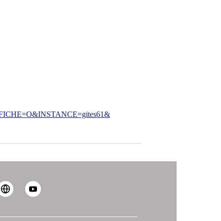
CHE=O&INSTANCE=gites61&