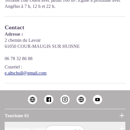
Terrasse coté Ouest avec jardin 100 m². Église à proximité avec
Angélus à 7 h, 12 h et 22 h.
Contact
Adresse :
2 chemin du Lavoir
61050 COUR-MAUGIS SUR HUISNE
06 78 32 86 88
Courriel
:
e.altschull@gmail.com
Tourisme 61
Informations complémentaires