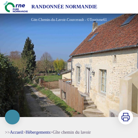
Gîte chemin du lavoir
RANDONNÉE NORMANDIE
Gite-Chemin-du-Lavoir-Courcerault - ©Tourisme61
Imprimer
>>
Accueil
>
Hébergements
>
Gîte chemin du lavoir