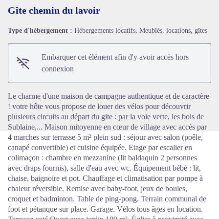
Gîte chemin du lavoir
Type d'hébergement :
Hébergements locatifs, Meublés, locations, gîtes
Voir l'image en plein écran
Embarquer cet élément afin d'y avoir accès hors
connexion
Le charme d'une maison de campagne authentique et de caractère
! votre hôte vous propose de louer des vélos pour découvrir
plusieurs circuits au départ du gite : par la voie verte, les bois de
Sublaine,... Maison mitoyenne en cœur de village avec accès par
4 marches sur terrasse 5 m² plein sud : séjour avec salon (poêle,
canapé convertible) et cuisine équipée. Etage par escalier en
colimaçon : chambre en mezzanine (lit baldaquin 2 personnes
avec draps fournis), salle d'eau avec wc. Équipement bébé : lit,
chaise, baignoire et pot. Chauffage et climatisation par pompe à
chaleur réversible. Remise avec baby-foot, jeux de boules,
croquet et badminton. Table de ping-pong. Terrain communal de
foot et pétanque sur place. Garage. Vélos tous âges en location.