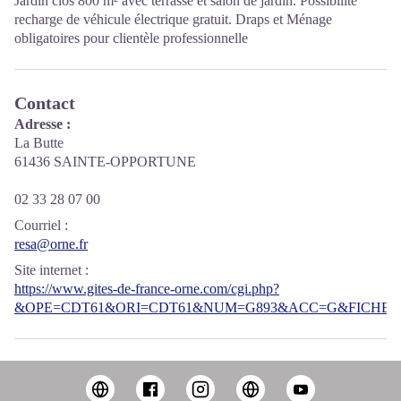
Jardin clos 800 m² avec terrasse et salon de jardin. Possibilité
recharge de véhicule électrique gratuit. Draps et Ménage
obligatoires pour clientèle professionnelle
Contact
Adresse :
La Butte
61436 SAINTE-OPPORTUNE
02 33 28 07 00
Courriel
:
resa@orne.fr
Site internet
:
https://www.gites-de-france-orne.com/cgi.php?
&OPE=CDT61&ORI=CDT61&NUM=G893&ACC=G&FICHE=O