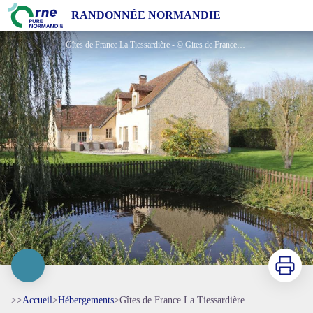
Gîtes de France La Tiessardière
RANDONNÉE NORMANDIE
Gîtes de France La Tiessardière - © Gites de France Orne
Imprimer
>>
Accueil
>
Hébergements
>
Gîtes de France La Tiessardière