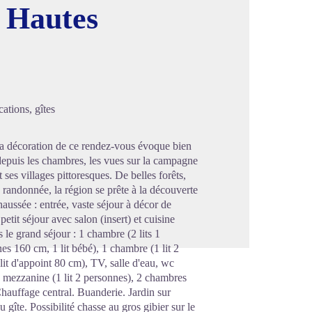
s Hautes
image en plein écran
ations, gîtes
t la décoration de ce rendez-vous évoque bien
, depuis les chambres, les vues sur la campagne
 ses villages pittoresques. De belles forêts,
e randonnée, la région se prête à la découverte
ussée : entrée, vaste séjour à décor de
etit séjour avec salon (insert) et cuisine
 le grand séjour : 1 chambre (2 lits 1
es 160 cm, 1 lit bébé), 1 chambre (1 lit 2
it d'appoint 80 cm), TV, salle d'eau, wc
: mezzanine (1 lit 2 personnes), 2 chambres
Chauffage central. Buanderie. Jardin sur
gîte. Possibilité chasse au gros gibier sur le