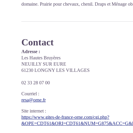
domaine. Prairie pour chevaux, chenil. Draps et Ménage obli
Contact
Adresse :
Les Hautes Bruyères
NEUILLY SUR EURE
61230 LONGNY LES VILLAGES
02 33 28 07 00
Courriel
:
resa@orne.fr
Site internet
:
https://www.gites-de-france-orne.com/cgi.php?
&OPE=CDT61&ORI=CDT61&NUM=G875&ACC=G&FI