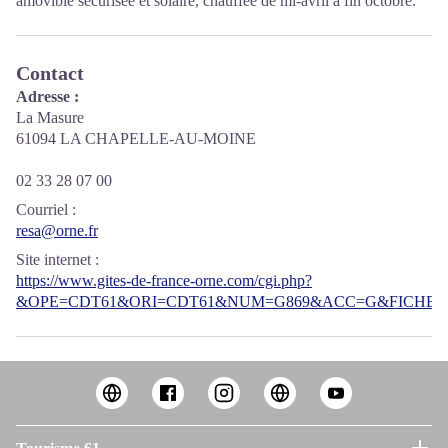
amovible sécurisée et solaire, chauffée de mi-avril à fin octobre.
Contact
Adresse :
La Masure
61094 LA CHAPELLE-AU-MOINE
02 33 28 07 00
Courriel
:
resa@orne.fr
Site internet
:
https://www.gites-de-france-orne.com/cgi.php?
&OPE=CDT61&ORI=CDT61&NUM=G869&ACC=G&FICHE=O