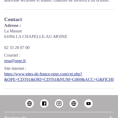
amovible sécurisée et solaire, chauffée de mi-avril à fin octobre.
Contact
Adresse :
La Masure
61094 LA CHAPELLE-AU-MOINE
02 33 28 07 00
Courriel
:
resa@orne.fr
Site internet
:
https://www.gites-de-france-orne.com/cgi.php?
&OPE=CDT61&ORI=CDT61&NUM=G869&ACC=G&FICHE=O