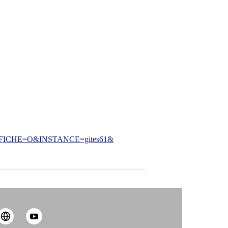
CHE=O&INSTANCE=gites61&