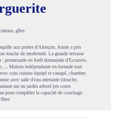
rguerite
image en plein écran
ations, gîtes
uille aux portes d'Alençon. Annie a pris
 une touche de modernité. La grande terrasse
er : promenade en forêt domaniale d'Ecouves,
, ... Maison indépendante en formule tout
s avec coin cuisine équipé et canapé, chambre
nine avec salle d'eau attenante (douche,
onnant sur un jardin arboré (en cours
u pour compléter la capacité de couchage.
fibre