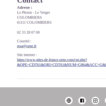
Contact
Adresse :
Le Plessis - Le Verger
COLOMBIERS
61111 COLOMBIERS
02 33 28 07 00
Courriel
:
resa@orne.fr
Site internet
:
https://www.gites-de-france-orne.com/cgi.php?
&OPE=CDT61&ORI=CDT61&NUM=G864&ACC=G&FI