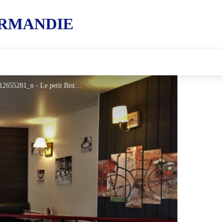
RMANDIE
196932929_440126270392656_953203089812655281_n - Le petit Bistrot