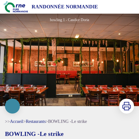
BOWLING -Le strike
RANDONNÉE NORMANDIE
bowling 1 - Candice Doria
Imprimer
>>
Accueil
>
Restaurants
>
BOWLING -Le strike
BOWLING -Le strike