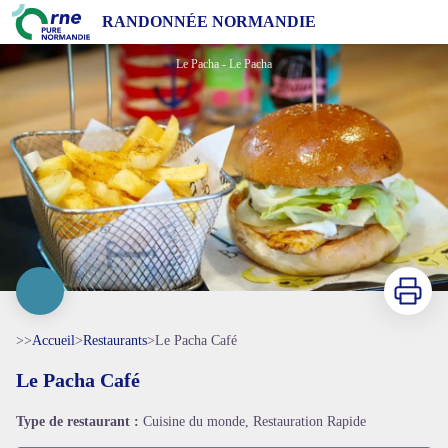
Le Pacha Café
RANDONNÉE NORMANDIE
Le Pacha - Le Pacha
Imprimer
>>
Accueil
>
Restaurants
>
Le Pacha Café
Le Pacha Café
Type de restaurant :
Cuisine du monde, Restauration Rapide
Voir l'image en plein écran