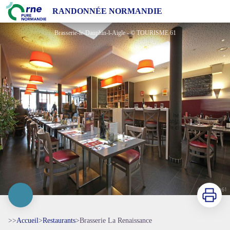
Brasserie La Renaissance
RANDONNÉE NORMANDIE
Brasserie-le-Dauphin-l-Aigle - © TOURISME 61
Imprimer
>>
Accueil
>
Restaurants
>
Brasserie La Renaissance