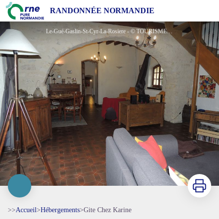
Gite Chez Karine
RANDONNÉE NORMANDIE
Le-Gué-Gaslin-St-Cyr-La-Rosiere - © TOURISME 61
Imprimer
>>
Accueil
>
Hébergements
>
Gite Chez Karine