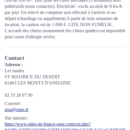
clos de 650 m². Tarif pour les cures thermales (3 semaines) hors
juillet/août (nous contacter). Électricité : exclu au-delà de 8 kw/h
par jour. Un relevé de compteur sera effectué à l'arrivée et au
départ (chauffage en supplément) A partir de trois semaines de
location, la caution est de 1 000 €. GITE NON FUMEUR.
L'accueil des chiens (notamment des chiens guides) est impossible
pour cause d'allergie sévère.
Contact
Adresse :
Les landes
ST MAURICE DU DESERT
61463 LES MONTS D'ANDAINE
02 33 28 07 00
Courriel
:
resa@orne.fr
Site internet
:
https://www.gites-de-france-orne.com/cgi.php?