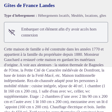
Gîtes de France Landes
Type d'hébergement :
Hébergements locatifs, Meublés, locations, gîtes
Voir l'image en plein écran
Embarquer cet élément afin d'y avoir accès hors
connexion
Cette maison de famille a été construite dans les années 1770 et
appartient à la famille du propriétaire depuis 1880. Monsieur
Gauchard a restauré cette maison en gardant les matériaux
d'origine. A voir aux alentours : la station thermale de Bagnoles
de l'Orne, la Petite Cité de Caractère médiévale de Domfront, la
base de loisirs de la Ferté-Macé, etc. Maison traditionnelle
indépendante. Rez-de-chaussée adapté pour les personnes à
mobilité réduite : cuisine intégrée, séjour de 40 m², 1 chambre (1
lit 160 cm x 200 cm), 1 salle d'eau avec wc, cellier, wc
supplémentaire. Etage : 2 chambres (l´une avec 2 lits 90 cm x 200
cm et l´autre avec 1 lit 160 cm x 200 cm), mezzanine avec un lit d
´appoint (160 cm x 200 cm). Chauffage électrique et bois. Jardin