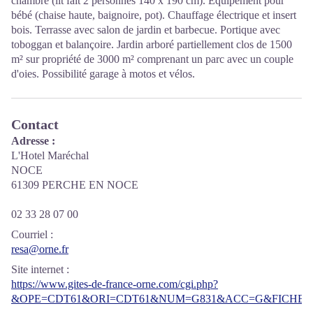
chambre (lit fait 2 personnes 140 x 190 cm). Équipement pour
bébé (chaise haute, baignoire, pot). Chauffage électrique et insert
bois. Terrasse avec salon de jardin et barbecue. Portique avec
toboggan et balançoire. Jardin arboré partiellement clos de 1500
m² sur propriété de 3000 m² comprenant un parc avec un couple
d'oies. Possibilité garage à motos et vélos.
Contact
Adresse :
L'Hotel Maréchal
NOCE
61309 PERCHE EN NOCE
02 33 28 07 00
Courriel
:
resa@orne.fr
Site internet
:
https://www.gites-de-france-orne.com/cgi.php?
&OPE=CDT61&ORI=CDT61&NUM=G831&ACC=G&FICHE=O