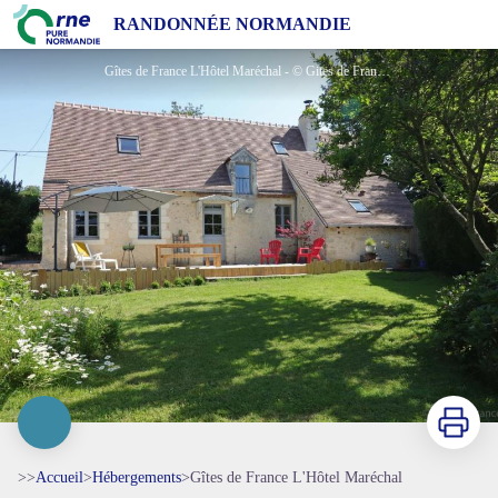
Gîtes de France L'Hôtel Maréchal
RANDONNÉE NORMANDIE
Gîtes de France L'Hôtel Maréchal - © Gites de France Orne
Imprimer
>>
Accueil
>
Hébergements
>
Gîtes de France L'Hôtel Maréchal