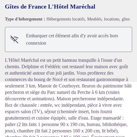
Gîtes de France L'Hôtel Maréchal
Type d'hébergement :
Hébergements locatifs, Meublés, locations, gîtes
Voir l'image en plein écran
Embarquer cet élément afin d'y avoir accès hors
connexion
L'Hôtel Maréchal est un petit hameau tranquille à l'issue d'un
chemin. Delphine et Frédéric ont restauré leur maison avec goût
et authenticité autour d'un joli jardin. Vous profiterez des
commerces du bourg de Nocé et son restaurant gastronomique à
seulement 3 km. Manoir de Courboyer, fleuron du patrimoine bâti
percheron et siège du Parc naturel du Perche à 6 km (visites
découverte et animations). Maison percheronne indépendante.
Rez de chaussée : entrée, wc indépendant, pièce à vivre avec
espaces salon (TV), séjour (cheminée insert, bois fourni
gratuitement) et cuisine équipée, salle d'eau. Etage mansardé :
palier (2 lits faits 1 personne 90 x 190 cm, bureau, bibliothèque,
jeux), chambre (lit fait 2 personnes 160 x 200 cm, lit bébé),