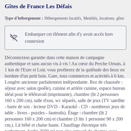
Gîtes de France Les Défais
Type d'hébergement :
Hébergements locatifs, Meublés, locations, gîtes
Voir l'image en plein écran
Embarquer cet élément afin d'y avoir accès hors
connexion
Déconnexion garantie dans cette maison de campagne
authentique et sans aucun vis à vis ! Au cœur du Perche Ornais, à
1 km de l'Eure et Loir, vous profiterez de la quiétude des lieux en
bordure d'un petit bois. Gare, tous commerces et activités à 6 km.
Longère ancienne parfaitement indépendante. Rez de chaussée :
séjour avec salon (poêle), cuisine et arrière cuisine, espace bureau
idéal pour le télétravail (imprimante), chambre (lit 2 personnes
160 x 200 cm), salle d'eau, wc séparés, salle de jeux (TV satellite
- barre de son - lecteur DVD - Karaoké - CD - nombreux jeux de
table - livres - puzzles - fauteuils). Étage : chambre (lit 2
personnes 160 x 200 cm) et chambre (3 lits 1 personne 90 x 200
cm,). Lit bébé et chaise haute. Chauffage électrique très