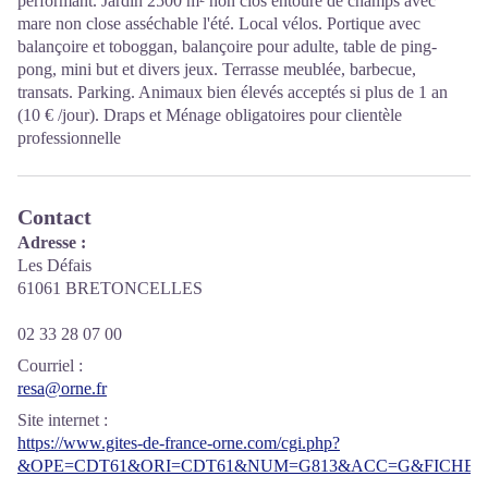
performant. Jardin 2500 m² non clos entouré de champs avec
mare non close asséchable l'été. Local vélos. Portique avec
balançoire et toboggan, balançoire pour adulte, table de ping-
pong, mini but et divers jeux. Terrasse meublée, barbecue,
transats. Parking. Animaux bien élevés acceptés si plus de 1 an
(10 € /jour). Draps et Ménage obligatoires pour clientèle
professionnelle
Contact
Adresse :
Les Défais
61061 BRETONCELLES
02 33 28 07 00
Courriel
:
resa@orne.fr
Site internet
:
https://www.gites-de-france-orne.com/cgi.php?
&OPE=CDT61&ORI=CDT61&NUM=G813&ACC=G&FICHE=O