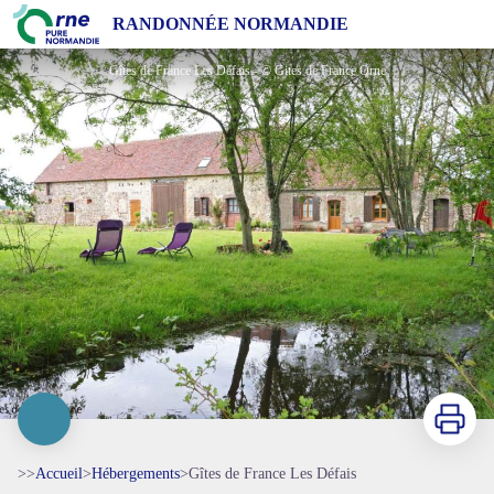
Gîtes de France Les Défais
RANDONNÉE NORMANDIE
Gîtes de France Les Défais - © Gites de France Orne
Imprimer
>>
Accueil
>
Hébergements
>
Gîtes de France Les Défais